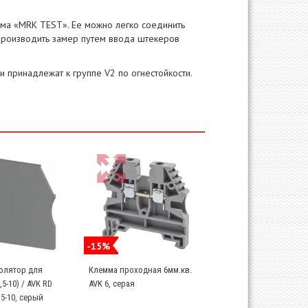
мма «MRK TEST». Ее можно легко соединить
производить замер путем ввода штекеров
и принадлежат к группе V2 по огнестойкости.
-15%
олятор для
Клемма проходная 6мм.кв.
5-10) / AVK RD
AVK 6, серая
2,5-10, серый