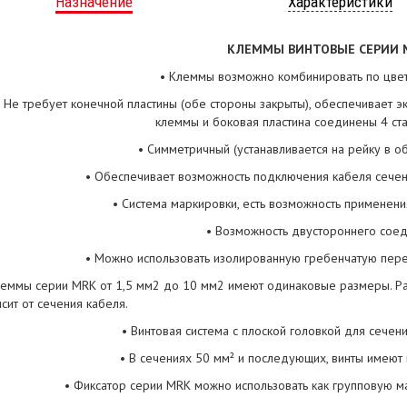
Назначение
Характеристики
КЛЕММЫ ВИНТОВЫЕ СЕРИИ 
• Клеммы возможно комбинировать по цвет
• Не требует конечной пластины (обе стороны закрыты), обеспечивает 
клеммы и боковая пластина соединены 4 ст
• Симметричный (устанавливается на рейку в о
• Обеспечивает возможность подключения кабеля сечен
• Система маркировки, есть возможность применен
• Возможность двустороннего соед
• Можно использовать изолированную гребенчатую пере
леммы серии MRK от 1,5 мм2 до 10 мм2 имеют одинаковые размеры. Ра
исит от сечения кабеля.
• Винтовая система с плоской головкой для сечен
• В сечениях 50 мм² и последующих, винты имеют
• Фиксатор серии MRK можно использовать как групповую ма