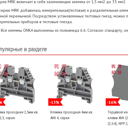
ерия MRK включает в себя заземляющие клемма от 1,5 мм2 до 35 мм2.
 серию MRK добавилась измерительная(тестовая) и разделительная кле
мной перемычкой. Посредством установленных тестовых гнезд, можно 
ерительных приборов в тестовые гнезда.
•
Все клеммы ONKA выполнены из полиамида 6.6. Согласно стандарту, он
пулярные в разделе
%
-15%
-16%
мма проходная 2,5мм.кв.
Клемма проходная 4мм.кв.
Торцевой из
2,5, серая
AVK 4, серая
клемм AVK (2,
(2,5-4), NPP 