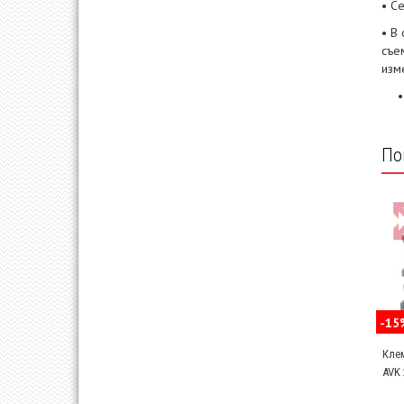
• С
• В
съе
изм
По
-15
Кле
AVK 