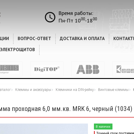
Время работы:
00
00
Пн-Пт 10
-18
КЦИИ
ВОПРОС-ОТВЕТ
ДОСТАВКА И ОПЛАТА
КОНТАКТ
 ЭЛЕКТРОЩИТОВ
аталог
Клеммы и аксессуары
Клемники на DIN-рейку
Винтовые клеммы
мма проходная 6,0 мм.кв. MRK 6, черный (1034)
В наличии
Точный срок поставки 