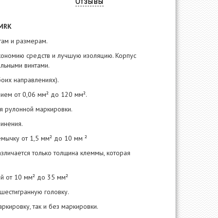
Отзывы
MRK
ам и размерам.
экономию средств и лучшую изоляцию. Корпус
альными винтами.
боих направлениях).
ием от 0,06 мм² до 120 мм².
ия рулонной маркировки.
инения.
мычку от 1,5 мм² до 10 мм ²
зличается только толщина клеммы, которая
ий от 10 мм² до 35 мм²
 шестигранную головку.
ркировку, так и без маркировки.