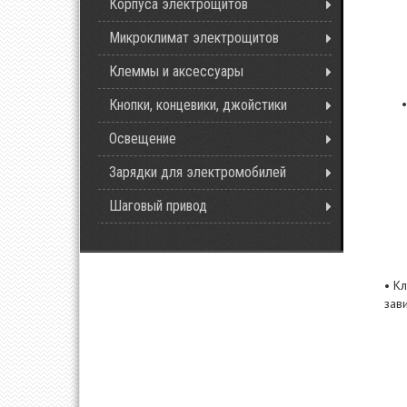
Корпуса электрощитов
Микроклимат электрощитов
Клеммы и аксессуары
Кнопки, концевики, джойстики
Освещение
Зарядки для электромобилей
Шаговый привод
• К
зав