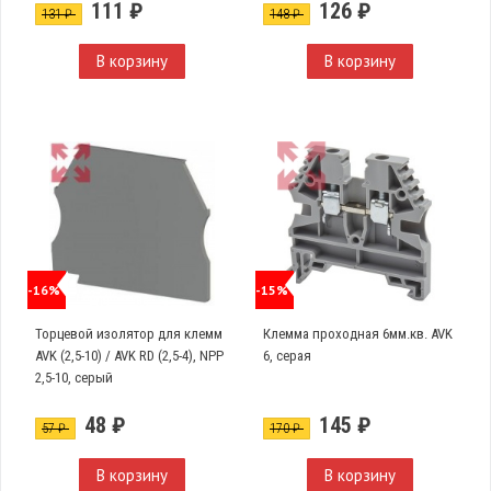
111 ₽
126 ₽
131 ₽
148 ₽
В корзину
В корзину
-16%
-15%
Торцевой изолятор для клемм
Клемма проходная 6мм.кв. AVK
AVK (2,5-10) / AVK RD (2,5-4), NPP
6, серая
2,5-10, серый
48 ₽
145 ₽
57 ₽
170 ₽
В корзину
В корзину