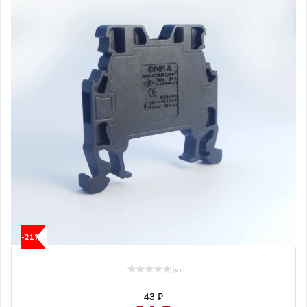
-21%
( 0 )
43 ₽