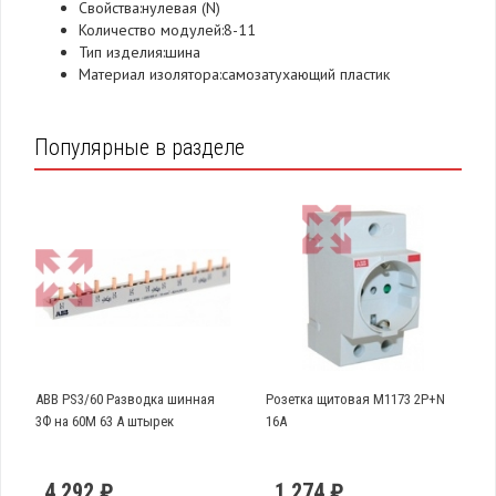
Свойства:нулевая (N)
Количество модулей:8-11
Тип изделия:шина
Материал изолятора:самозатухающий пластик
Популярные в разделе
ABB PS3/60 Разводка шинная
Розетка щитовая М1173 2Р+N
3Ф на 60М 63 А штырек
16А
4 292 ₽
1 274 ₽