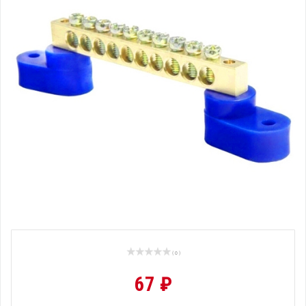
( 0 )
67 ₽