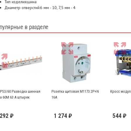
Тип изделия:шина
Диаметр отверстий:6 мм - 10, 7,5 мм - 4
пулярные в разделе
 PS3/60 Разводка шинная
Розетка щитовая М1173 2Р+N
Кросс модул
а 60М 63 А штырек
16А
 292 ₽
1 274 ₽
544 ₽