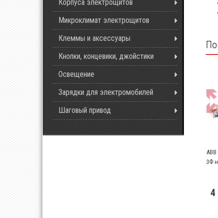
Корпуса электрощитов
Микроклимат электрощитов
Клеммы и аксессуары
По
Кнопки, концевики, джойстики
Освещение
Зарядки для электромобилей
Шаговый привод
ABB
3Ф н
4