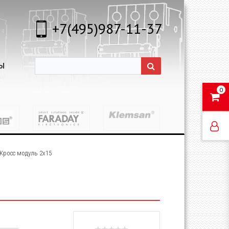
+7(495)987-11-37
Ы
0
Кросс модуль 2х15