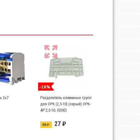
-18%
ь 2х7
Разделитель клеммных групп
для OPK (2,5-10) (серый) OPK-
AP 2,5-10; (0592)
27 ₽
33 ₽