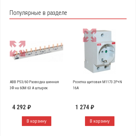
Популярные в разделе
ABB PS3/60 Разводка шинная
Розетка щитовая М1173 2Р+N
3Ф на 60М 63 А штырек
16А
4 292 ₽
1 274 ₽
В корзину
В корзину