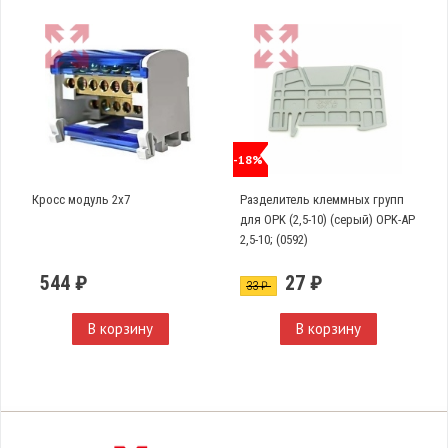
-18%
Кросс модуль 2х7
Разделитель клеммных групп
для OPK (2,5-10) (серый) OPK-AP
2,5-10; (0592)
544 ₽
27 ₽
33 ₽
В корзину
В корзину