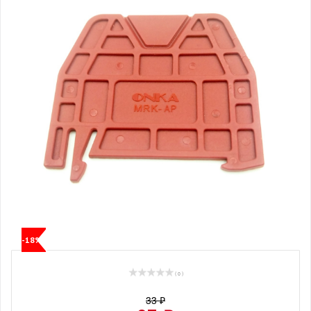
-18%
( 0 )
33 ₽