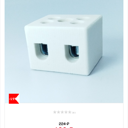
-19%
( 0 )
224 ₽