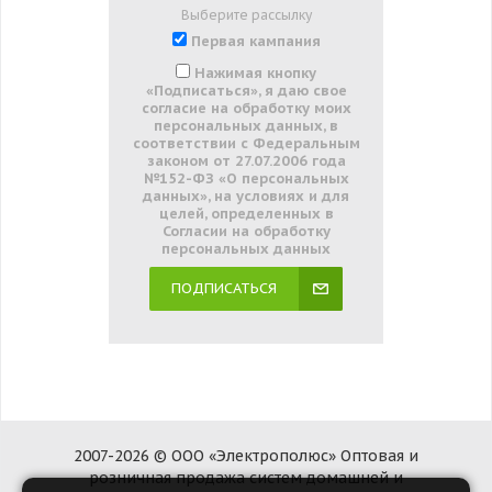
Выберите рассылку
Первая кампания
Нажимая кнопку
«Подписаться», я даю свое
согласие на обработку моих
персональных данных, в
соответствии с Федеральным
законом от 27.07.2006 года
№152-ФЗ «О персональных
данных», на условиях и для
целей, определенных в
Согласии на обработку
персональных данных
ПОДПИСАТЬСЯ
2007-2026 © ООО «Электрополюс» Оптовая и
розничная продажа систем домашней и