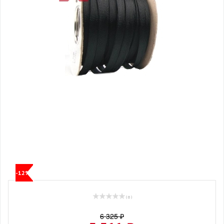
-12%
( 0 )
6 325 ₽