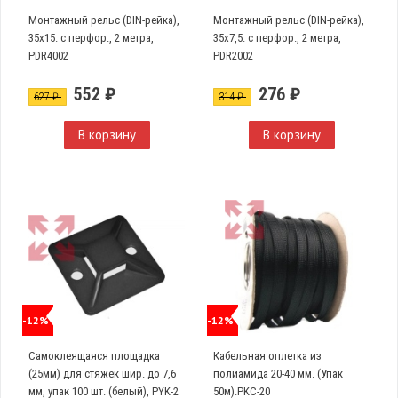
Монтажный рельс (DIN-рейка),
Монтажный рельс (DIN-рейка),
35х15. с перфор., 2 метра,
35х7,5. с перфор., 2 метра,
PDR4002
PDR2002
552 ₽
276 ₽
627 ₽
314 ₽
В корзину
В корзину
-12%
-12%
Самоклеящаяся площадка
Кабельная оплетка из
(25мм) для стяжек шир. до 7,6
полиамида 20-40 мм. (Упак
мм, упак 100 шт. (белый), PYK-2
50м).PKC-20