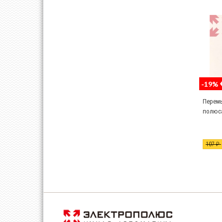
-19%
Перемы
полюса
107 ₽