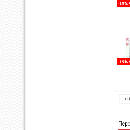
-19%
-19%
Н
Перс