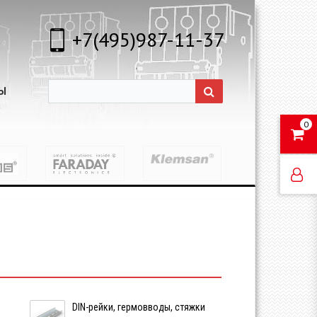
+7(495)987-11-37
Ы
0
DIN-рейки, гермовводы, стяжки