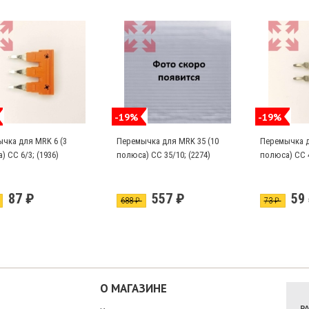
-19%
-19%
чка для MRK 6 (3
Перемычка для MRK 35 (10
Перемычка д
) CC 6/3; (1936)
полюса) CC 35/10; (2274)
полюса) CC 4
87 ₽
557 ₽
59
688 ₽
73 ₽
О МАГАЗИНЕ
Р