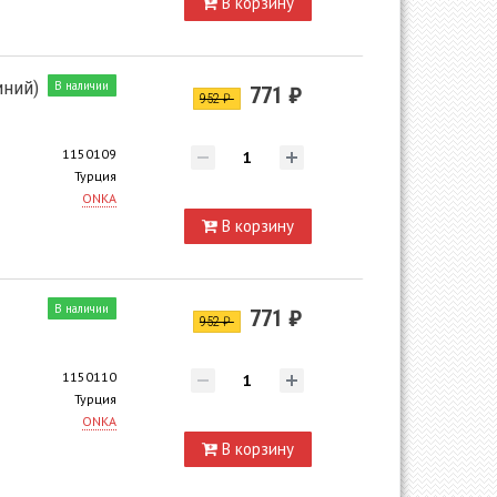
В корзину
иний)
В наличии
771 ₽
952 ₽
1150109
Турция
ONKA
В корзину
В наличии
771 ₽
952 ₽
1150110
Турция
ONKA
В корзину