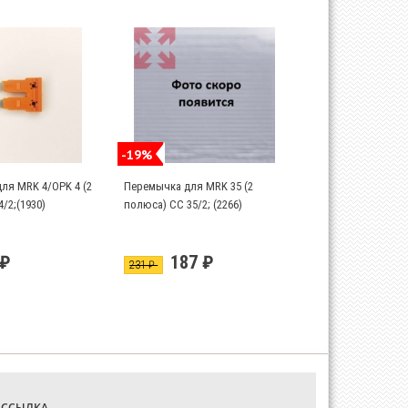
-19%
ля MRK 4/OPK 4 (2
Перемычка для MRK 35 (2
/2;(1930)
полюса) CC 35/2; (2266)
 ₽
187 ₽
231 ₽
АССЫЛКА