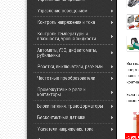
Управление освещением
Контроль напряжения и тока
Контроль температуры и
влажности, уровня жидкости
Автоматы,УЗО, дифавтоматы,
рубильники
Вы мо
Розетки, выключатели, разъемы
энерг
наши 
Частотные преобразователи
кратч
Промежуточные реле и
контакторы
Если 
помог
Блоки питания, трансформаторы
Бесконтактные датчики
Указатели напряжения, тока
-19%