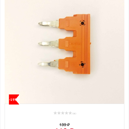
-19%
( 0 )
139 ₽