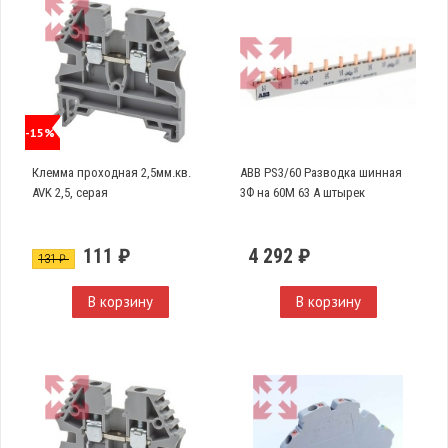
-15%
Клемма проходная 2,5мм.кв.
ABB PS3/60 Разводка шинная
AVK 2,5, серая
3Ф на 60М 63 А штырек
111 ₽
4 292 ₽
131 ₽
В корзину
В корзину