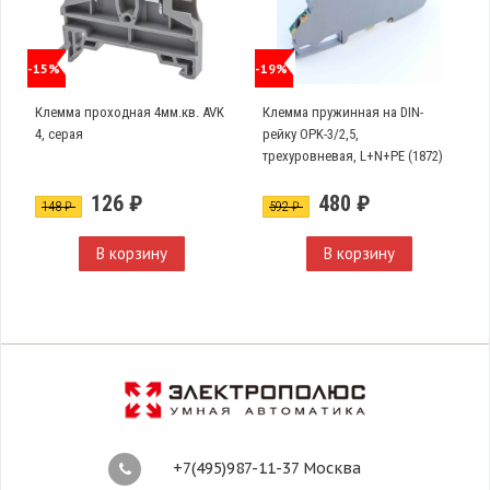
-15%
-19%
Клемма проходная 4мм.кв. AVK
Клемма пружинная на DIN-
4, серая
рейку OPK-3/2,5,
трехуровневая, L+N+PE (1872)
126 ₽
480 ₽
148 ₽
592 ₽
В корзину
В корзину
+7(495)987-11-37 Москва