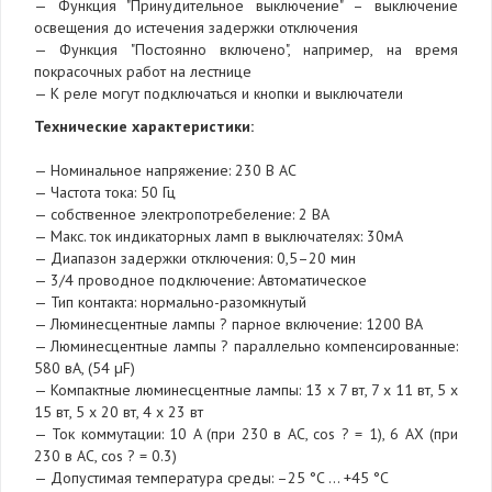
— Функция "Принудительное выключение" – выключение
освещения до истечения задержки отключения
— Функция "Постоянно включено", например, на время
покрасочных работ на лестнице
— К реле могут подключаться и кнопки и выключатели
Технические характеристики:
— Номинальное напряжение: 230 В AC
— Частота тока: 50 Гц
— собственное электропотребеление: 2 ВА
— Макс. ток индикаторных ламп в выключателях: 30мА
— Диапазон задержки отключения: 0,5–20 мин
— 3/4 проводное подключение: Автоматическое
— Тип контакта: нормально-разомкнутый
— Люминесцентные лампы ? парное включение: 1200 ВА
— Люминесцентные лампы ? параллельно компенсированные:
580 вА, (54 µF)
— Компактные люминесцентные лампы: 13 x 7 вт, 7 x 11 вт, 5 x
15 вт, 5 x 20 вт, 4 x 23 вт
— Ток коммутации: 10 A (при 230 в AC, cos ? = 1), 6 AX (при
230 в AC, cos ? = 0.3)
— Допустимая температура среды: –25 °C … +45 °C