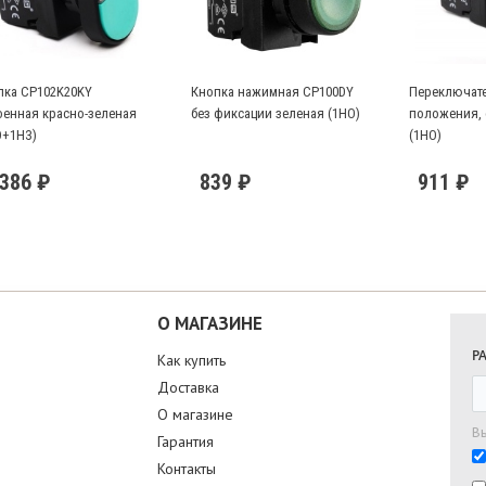
пка CP102K20KY
Кнопка нажимная CP100DY
Переключате
оенная красно-зеленая
без фиксации зеленая (1НО)
положения, 
О+1НЗ)
(1НО)
 386 ₽
839 ₽
911 ₽
О МАГАЗИНЕ
Р
Как купить
Доставка
О магазине
В
Гарантия
Контакты