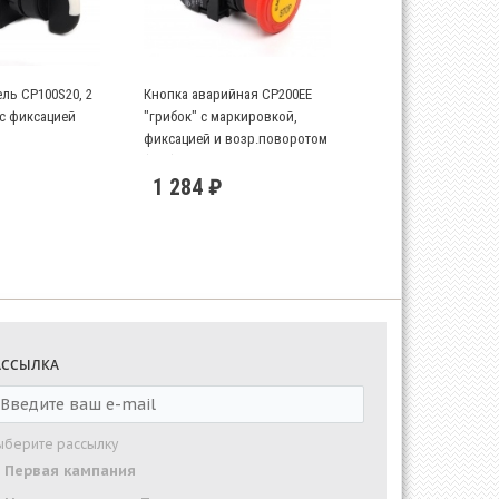
ль CP100S20, 2
Кнопка аварийная CP200EE
с фиксацией
"грибок" с маркировкой,
фиксацией и возр.поворотом
(1НЗ)
1 284 ₽
АССЫЛКА
ыберите рассылку
Первая кампания