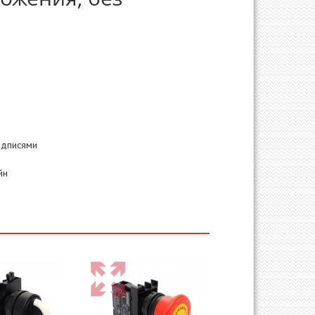
адписями
йн