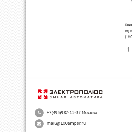
Кно
сдв
(1Н
1
+7(495)987-11-37 Москва
mail@100amper.ru