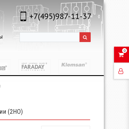
+7(495)987-11-37
Ы
0
М
ии (2НО)