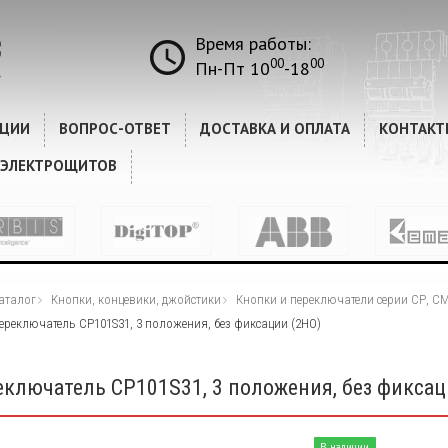
Время работы:
00
00
Пн-Пт 10
-18
КЦИИ
ВОПРОС-ОТВЕТ
ДОСТАВКА И ОПЛАТА
КОНТАКТ
 ЭЛЕКТРОЩИТОВ
аталог
Кнопки, концевики, джойстики
Кнопки и переключатели серии CР, С
ереключатель CP101S31, 3 положения, без фиксации (2НО)
еключатель CP101S31, 3 положения, без фиксац
В наличии