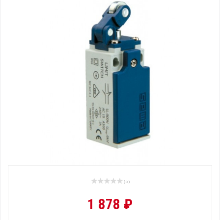
( 0 )
1 878 ₽