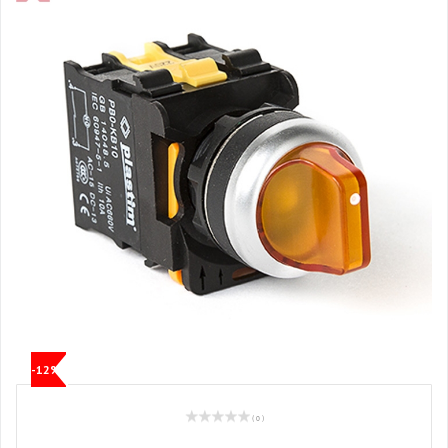
-12%
( 0 )