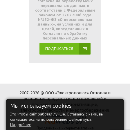
согласие на обработку моих
персональных данных, в
соответствии с Федеральным
законом от 27.07.2006 года
№152-ФЗ «О персональных
данных», на условиях и для
целей, определенных в
Согласии на обработку
персональных данных
ПОДПИСАТЬСЯ
2007-2026 © ООО «Электрополюс» Оптовая и
розничная продажа систем домашней и
Мы используем cookies
промышленной автоматизации,
электробезопасности и энергосбережения.
Это чтобы сайт работал лучше. Оставаясь с нами, вы
соглашаетесь на использование файлов куки.
Подробнее
Продвижение интернет-магазина