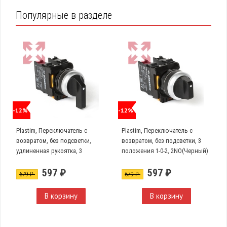
Популярные в разделе
-12%
-12%
Plastim, Переключатель с
Plastim, Переключатель с
возвратом, без подсветки,
возвратом, без подсветки, 3
удлиненная рукоятка, 3
положения 1-0-2, 2NO(Черный)
положения 1-0-2, 2NO.
PB0-AD53
597 ₽
597 ₽
(Черный), PB0-AJ53
679 ₽
679 ₽
В корзину
В корзину