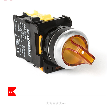
-12%
( 0 )