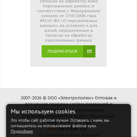
согласие на обработку моих
персональных данных, в
соответствии с Федеральным
законом от 27.07.2006 года
№152-ФЗ «О персональных
данных», на условиях и для
целей, определенных в
Согласии на обработку
персональных данных
ПОДПИСАТЬСЯ
2007-2026 © ООО «Электрополюс» Оптовая и
розничная продажа систем домашней и
Мы используем cookies
промышленной автоматизации,
электробезопасности и энергосбережения.
Это чтобы сайт работал лучше. Оставаясь с нами, вы
соглашаетесь на использование файлов куки.
Подробнее
Продвижение интернет-магазина