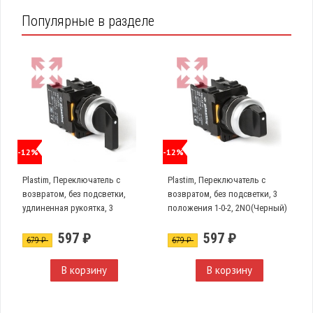
Популярные в разделе
-12%
-12%
Plastim, Переключатель с
Plastim, Переключатель с
возвратом, без подсветки,
возвратом, без подсветки, 3
удлиненная рукоятка, 3
положения 1-0-2, 2NO(Черный)
положения 1-0-2, 2NO.
PB0-AD53
597 ₽
597 ₽
(Черный), PB0-AJ53
679 ₽
679 ₽
В корзину
В корзину