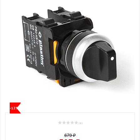
-12%
( 0 )
679 ₽