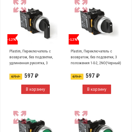
-12%
-12%
Plastim, Переключатель с
Plastim, Переключатель с
возвратом, без подсветки,
возвратом, без подсветки, 3
удлиненная рукоятка, 3
положения 1-0-2, 2NO(Черный)
положения 1-0-2, 2NO.
PB0-AD53
597 ₽
597 ₽
(Черный), PB0-AJ53
679 ₽
679 ₽
В корзину
В корзину