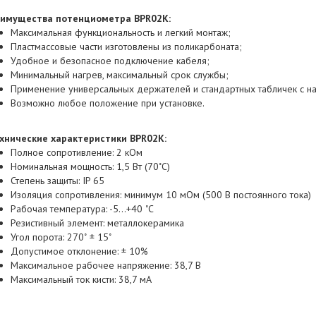
имущества потенциометра BPR02K:
Максимальная функциональность и легкий монтаж;
Пластмассовые части изготовлены из поликарбоната;
Удобное и безопасное подключение кабеля;
Минимальный нагрев, максимальный срок службы;
Применение универсальных держателей и стандартных табличек с н
Возможно любое положение при установке.
хнические характеристики BPR02K:
Полное сопротивление: 2 кОм
Номинальная мощность: 1,5 Вт (70˚C)
Степень защиты: IP 65
Изоляция сопротивления: минимум 10 мОм (500 В постоянного тока)
Рабочая температура: -5…+40 ˚С
Резистивный элемент: металлокерамика
Угол порота: 270˚ ± 15˚
Допустимое отклонение: ± 10%
Максимальное рабочее напряжение: 38,7 В
Максимальный ток кисти: 38,7 мА