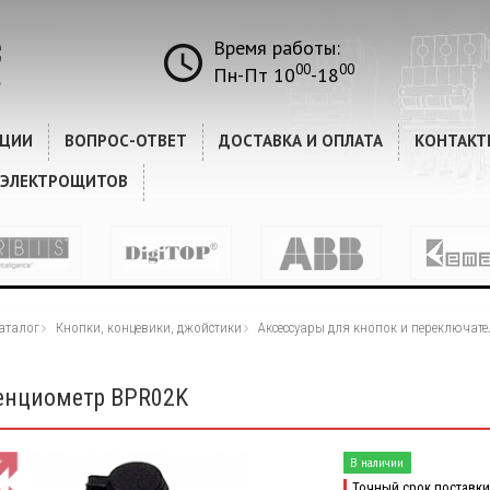
Время работы:
00
00
Пн-Пт 10
-18
КЦИИ
ВОПРОС-ОТВЕТ
ДОСТАВКА И ОПЛАТА
КОНТАКТ
 ЭЛЕКТРОЩИТОВ
аталог
Кнопки, концевики, джойстики
Аксессуары для кнопок и переключате
енциометр BPR02K
В наличии
Точный срок поставки 