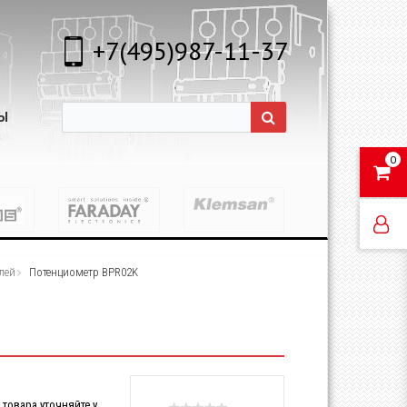
+7(495)987-11-37
Ы
0
лей
Потенциометр BPR02K
товара уточняйте у