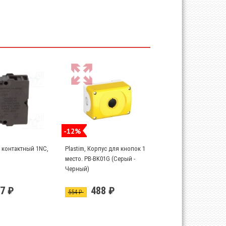
-12%
к контактный 1NC,
Plastim, Корпус для кнопок 1
место. PB-BK01G (Серый -
Черный)
7 ₽
488 ₽
554 ₽