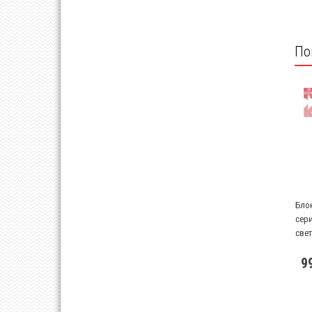
По
Бло
сер
свет
9