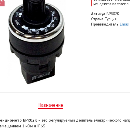
менеджера по телефо
Артикул
BPR02K
Страна
Турция
Производитель
Emas
Назначение
енциометр BPR02K
– это регулируемый делитель электрического напр
емещением 1 кОм и IP65