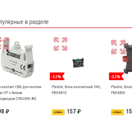
пулярные в разделе
-12%
-12%
к-контакт CBB для кнопки
Plastim, Блок контактный 1NO,
Plastim, Бло
ии CP с белым
PB0-KB10
PB0-KB01
одиодом (100-230V AV)
98 ₽
157 ₽
15
178 ₽
178 ₽