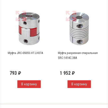
Муфта JRC-0505S.HT.LH07A
Муфта разрезная спиральная
SRC-1414C.38A
793 ₽
1 952 ₽
В корзину
В корзину