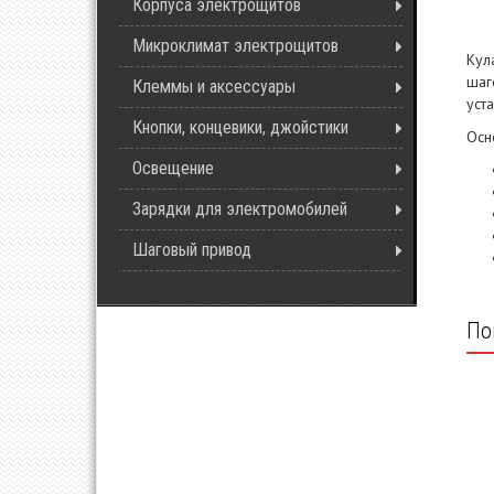
Корпуса электрощитов
Микроклимат электрощитов
Кул
шаг
Клеммы и аксессуары
уст
Кнопки, концевики, джойстики
Осн
Освещение
Зарядки для электромобилей
Шаговый привод
По