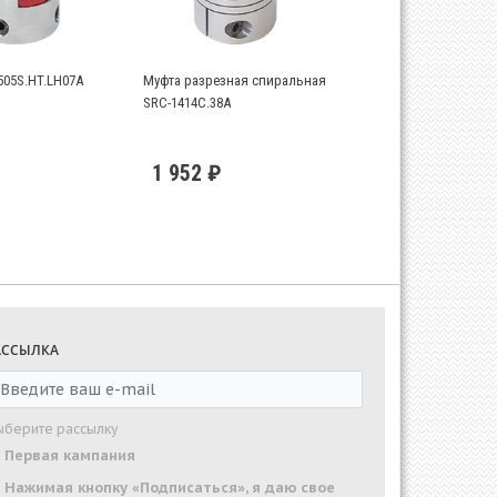
505S.HT.LH07A
Муфта разрезная спиральная
SRC-1414C.38A
1 952 ₽
АССЫЛКА
ыберите рассылку
Первая кампания
Нажимая кнопку «Подписаться», я даю свое