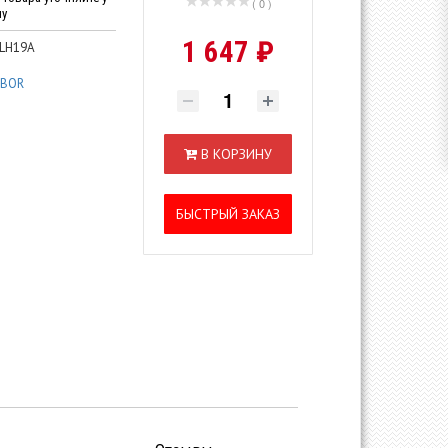
( 0 )
ну
1 647 ₽
.LH19A
IBOR
В КОРЗИНУ
БЫСТРЫЙ ЗАКАЗ