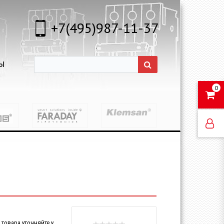
+7(495)987-11-37
Ы
0
товара уточняйте у