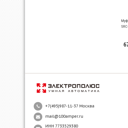
Муф
SRC
6
+7(495)987-11-37 Москва
mail@100amper.ru
ИНН 7733529380