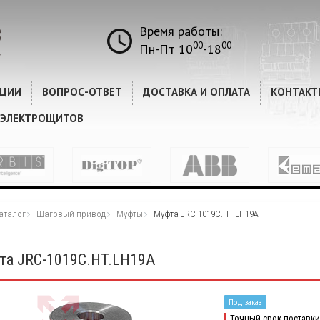
Время работы:
00
00
Пн-Пт 10
-18
КЦИИ
ВОПРОС-ОТВЕТ
ДОСТАВКА И ОПЛАТА
КОНТАКТ
 ЭЛЕКТРОЩИТОВ
аталог
Шаговый привод
Муфты
Муфта JRC-1019C.HT.LH19A
та JRC-1019C.HT.LH19A
Под заказ
Точный срок поставки 