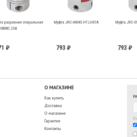
та разрезная спиральная
Муфта JRC-0404S.HT.LH07A
Муфта JRC-0
-0808C.25A
71 ₽
793 ₽
793 ₽
О МАГАЗИНЕ
Р
Как купить
Доставка
О магазине
В
Гарантия
Контакты