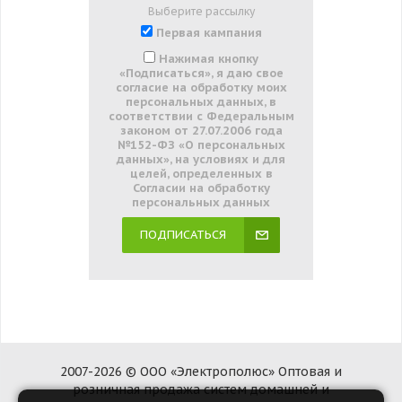
Выберите рассылку
Первая кампания
Нажимая кнопку
«Подписаться», я даю свое
согласие на обработку моих
персональных данных, в
соответствии с Федеральным
законом от 27.07.2006 года
№152-ФЗ «О персональных
данных», на условиях и для
целей, определенных в
Согласии на обработку
персональных данных
ПОДПИСАТЬСЯ
2007-2026 © ООО «Электрополюс» Оптовая и
розничная продажа систем домашней и