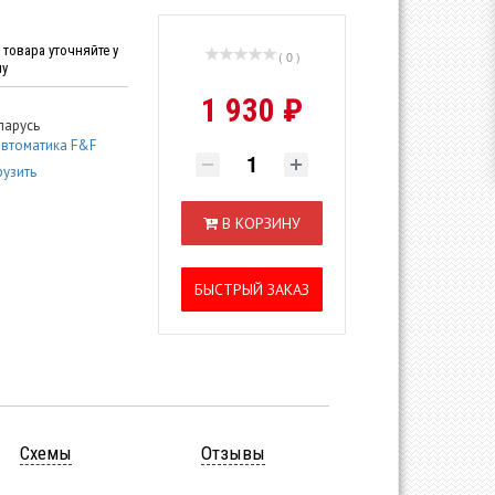
товара уточняйте у
( 0 )
ну
1 930 ₽
ларусь
втоматика F&F
рузить
В КОРЗИНУ
БЫСТРЫЙ ЗАКАЗ
Схемы
Отзывы