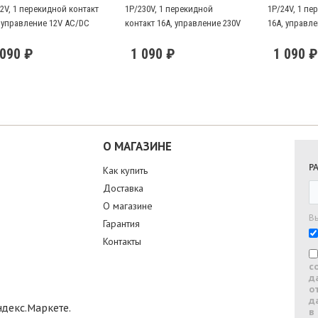
2V, 1 перекидной контакт
1P/230V, 1 перекидной
1P/24V, 1 пе
 управление 12V AC/DC
контакт 16А, управление 230V
16А, управл
AC
 090 ₽
1 090 ₽
1 090 ₽
О МАГАЗИНЕ
Р
Как купить
Доставка
О магазине
В
Гарантия
Контакты
с
д
о
д
в