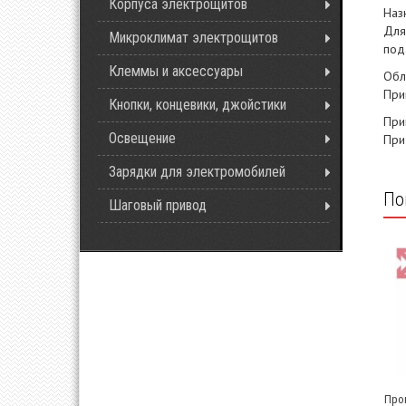
Корпуса электрощитов
Наз
Для
Микроклимат электрощитов
под
Клеммы и аксессуары
Обл
При
Кнопки, концевики, джойстики
При
Освещение
​Пр
Зарядки для электромобилей
По
Шаговый привод
Про