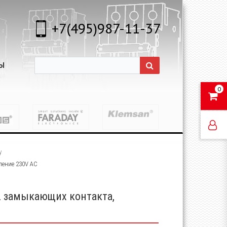
+7(495)987-11-37
Ы
0
у
ление 230V AC
2 замыкающих контакта,