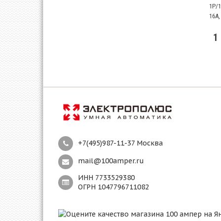
1P/1
16А,
1
+7(495)987-11-37 Москва
mail@100amper.ru
ИНН 7733529380
ОГРН 1047796711082