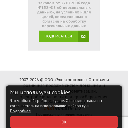
законом от 27.07.2006 года
№152-ФЗ «О персональных
данных», на условиях и для
целей, определенных в
Согласии на обработку
персональных данных
ПОДПИСАТЬСЯ
2007-2026 © ООО «Электрополюс» Оптовая и
розничная продажа систем домашней и
Мы используем cookies
промышленной автоматизации,
электробезопасности и энергосбережения.
Это чтобы сайт работал лучше. Оставаясь с нами, вы
соглашаетесь на использование файлов куки.
Подробнее
Продвижение интернет-магазина
Наверх
ОК