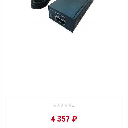
( 0 )
4 357 ₽