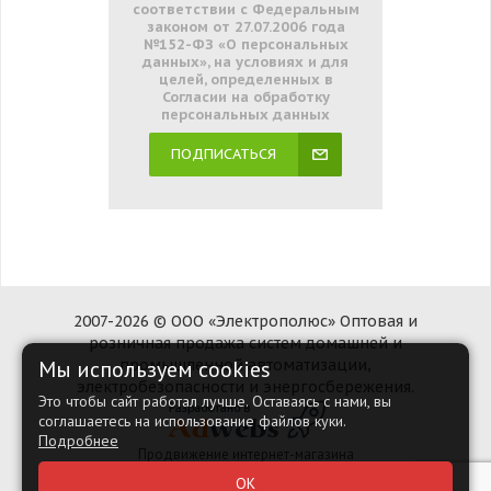
соответствии с Федеральным
законом от 27.07.2006 года
№152-ФЗ «О персональных
данных», на условиях и для
целей, определенных в
Согласии на обработку
персональных данных
ПОДПИСАТЬСЯ
2007-2026 © ООО «Электрополюс» Оптовая и
розничная продажа систем домашней и
Мы используем cookies
промышленной автоматизации,
электробезопасности и энергосбережения.
Это чтобы сайт работал лучше. Оставаясь с нами, вы
соглашаетесь на использование файлов куки.
Подробнее
Продвижение интернет-магазина
Наверх
ОК