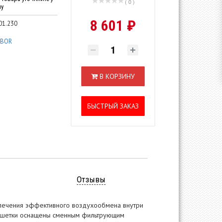
( 0 )
ну
8 601 ₽
01.230
IBOR
В КОРЗИНУ
БЫСТРЫЙ ЗАКАЗ
Отзывы
печения эффективного воздухообмена внутри
решетки оснащены сменным фильтрующим