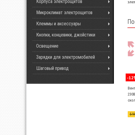
Корпуса электрощитов
эле
Микроклимат электрощитов
По
Клеммы и аксессуары
Кнопки, концевики, джойстики
Освещение
Зарядки для электромобилей
Шаговый привод
-12
Вен
230
ско
PF1
5 9