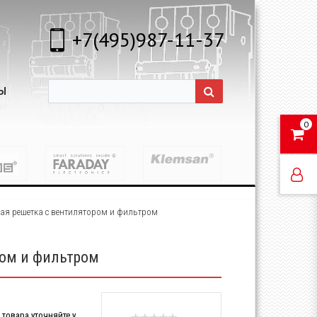
+7(495)987-11-37
Ы
0
кная решетка с вентилятором и фильтром
ром и фильтром
товара уточняйте у