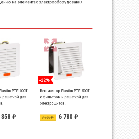
дению на элементах электрооборудования.
-12%
lastim PTF1000T
Вентилятор Plastim PTF1500T
и решеткой для
с фильтром и решеткой для
в,
электрощитов.
льность 30 м3/
Производительность 100 м3/
 858 ₽
6 780 ₽
час
7 705 ₽