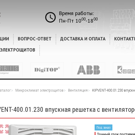
Время работы:
00
00
Пн-Пт 10
-18
КЦИИ
ВОПРОС-ОТВЕТ
ДОСТАВКА И ОПЛАТА
КОНТАКТ
 ЭЛЕКТРОЩИТОВ
аталог
Микроклимат электрощитов
Вентиляция
KIPVENT-400.01.230 впус
VENT-400.01.230 впускная решетка с вентилято
Под заказ
Точный срок поставки 