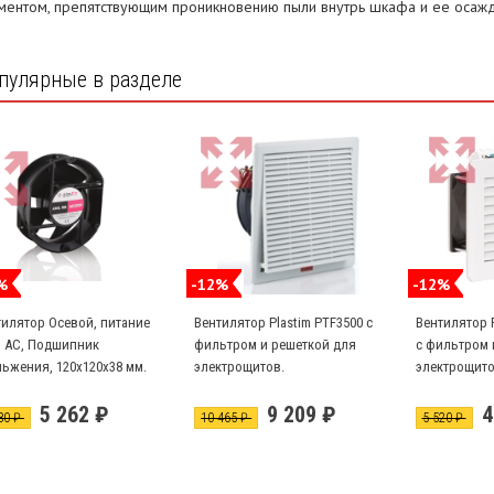
ментом, препятствующим проникновению пыли внутрь шкафа и ее осаж
пулярные в разделе
%
-12%
-12%
тилятор Осевой, питание
Вентилятор Plastim PTF3500 с
Вентилятор P
В АС, Подшипник
фильтром и решеткой для
с фильтром 
льжения, 120x120x38 мм.
электрощитов.
электрощито
2038B
Производительность 240 м3/
Производите
5 262 ₽
9 209 ₽
4
час
час
80 ₽
10 465 ₽
5 520 ₽