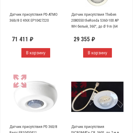
Датчик присутствия PD-ATMO
Датчик присутствия Theben
360i/8 O KNX EP10427220
2080550 theRonda S360-100 AP
WH белый, 360°, до Ø 9 m (64
кв.м)
71 411 ₽
29 355 ₽
В корзину
В корзину
Датчик присутствия PD 360/8
Датчик присутствия
Basic EB10430411
DICROMAT+ CR, 360º, до 7 м в