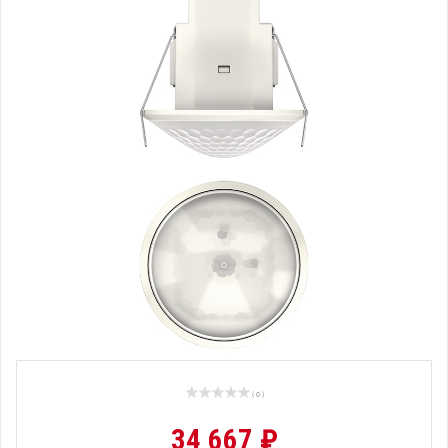
( 0 )
34 667 ₽