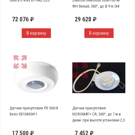
360i/8 O KNX EP10427220
2080550 theRonda S360-100 AP
WH белый, 360°, до Ø 9 m (64
кв.м)
72 076 ₽
29 628 ₽
В корзину
В корзину
Датчик присутствия PD 360/8
Датчик присутствия
Basic EB10430411
DICROMAT+ CR, 360º, до 7 м в
диам. при высоте установки 2,5
м
17 500 ₽
7 452 ₽