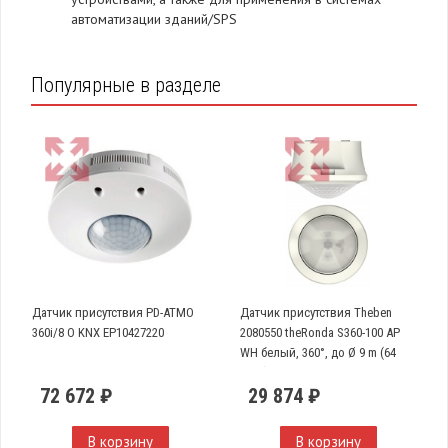
автоматизации зданий/SPS
Популярные в разделе
Датчик присутствия PD-ATMO
Датчик присутствия Theben
360i/8 O KNX EP10427220
2080550 theRonda S360-100 AP
WH белый, 360°, до Ø 9 m (64
кв.м)
72 672 ₽
29 874 ₽
В корзину
В корзину