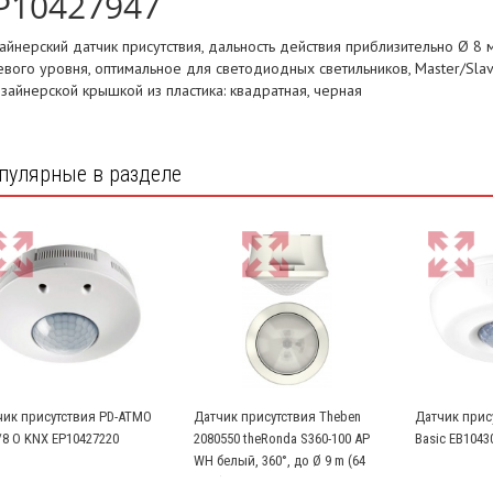
P10427947
айнерский датчик присутствия, дальность действия приблизительно Ø 8 
евого уровня, оптимальное для светодиодных светильников, Master/Sla
изайнерской крышкой из пластика: квадратная, черная
пулярные в разделе
чик присутствия PD-ATMO
Датчик присутствия Theben
Датчик прису
/8 O KNX EP10427220
2080550 theRonda S360-100 AP
Basic EB1043
WH белый, 360°, до Ø 9 m (64
кв.м)