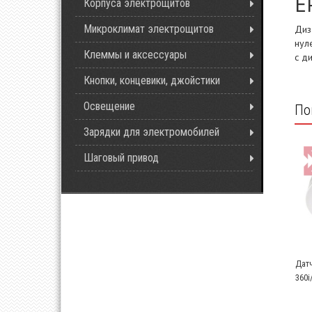
E
Корпуса электрощитов
Микроклимат электрощитов
Диз
нул
Клеммы и аксессуары
с д
Кнопки, концевики, джойстики
Освещение
По
Зарядки для электромобилей
Шаговый привод
Дат
360i