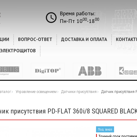
Время работы:
00
00
Пн-Пт 10
-18
КЦИИ
ВОПРОС-ОТВЕТ
ДОСТАВКА И ОПЛАТА
КОНТАКТ
 ЭЛЕКТРОЩИТОВ
аталог
Управление освещением
Датчики присутствия
Датчик присутствия 
чик присутствия PD-FLAT 360i/8 SQUARED BLAC
Под заказ
Точный срок поставки 