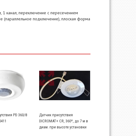
м, 1 канал, переключение с пересечением
ve (параллельное подключение), плоская форма
тствия PD 360/8
Датчик присутствия
0411
DICROMAT+ CR, 360º, до 7 м в
диам. при высоте установки
2,5 м