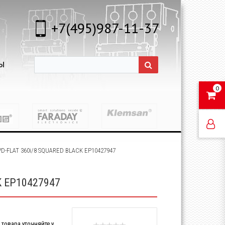
+7(495)987-11-37
Ы
0
PD-FLAT 360i/8 SQUARED BLACK EP10427947
K EP10427947
товара уточняйте у