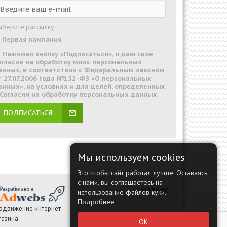
ыберите рассылку
Первая кампания
Нажимая кнопку «Подписаться», я даю свое
огласие на обработку моих персональных
анных, в соответствии с Федеральным законом
т 27.07.2006 года №152-ФЗ «О персональных
анных», на условиях и для целей, определенных
 Согласии на обработку персональных данных
ПОДПИСАТЬСЯ
Мы используем cookies
Это чтобы сайт работал лучше. Оставаясь
с нами, вы соглашаетесь на
Наверх
использование файлов куки.
Подробнее
одвижение интернет-
газина
ОК