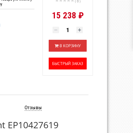
( 0 )
ну
15 238 ₽
x
В КОРЗИНУ
БЫСТРЫЙ ЗАКАЗ
Отзывы
ht EP10427619