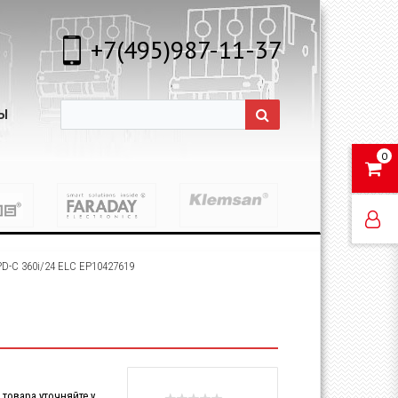
+7(495)987-11-37
Ы
0
D-C 360i/24 ELC EP10427619
товара уточняйте у