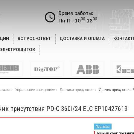
Время работы:
00
00
Пн-Пт 10
-18
КЦИИ
ВОПРОС-ОТВЕТ
ДОСТАВКА И ОПЛАТА
КОНТАКТ
 ЭЛЕКТРОЩИТОВ
аталог
Управление освещением
Датчики присутствия
Датчик присутствия P
чик присутствия PD-C 360i/24 ELC EP10427619
Под заказ
Точный срок поставки 