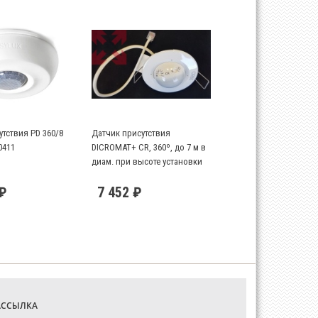
тствия PD 360/8
Датчик присутствия
0411
DICROMAT+ CR, 360º, до 7 м в
диам. при высоте установки
2,5 м
 ₽
7 452 ₽
АССЫЛКА