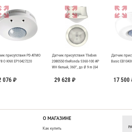
чик присутствия PD-ATMO
Датчик присутствия Theben
Датчик прису
/8 O KNX EP10427220
2080550 theRonda S360-100 AP
Basic EB1043
WH белый, 360°, до Ø 9 m (64
кв.м)
2 076 ₽
29 628 ₽
17 500
О МАГАЗИНЕ
Р
Как купить