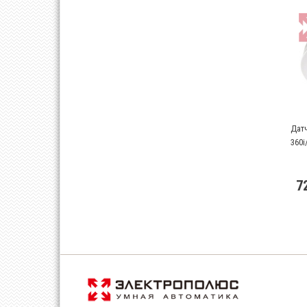
Дат
360i
7