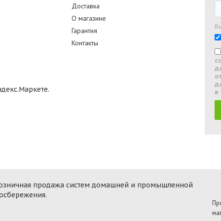
Доставка
О магазине
В
Гарантия
Контакты
с
д
о
д
в
 розничная продажа систем домашней и промышленной
госбережения.
Пр
ма