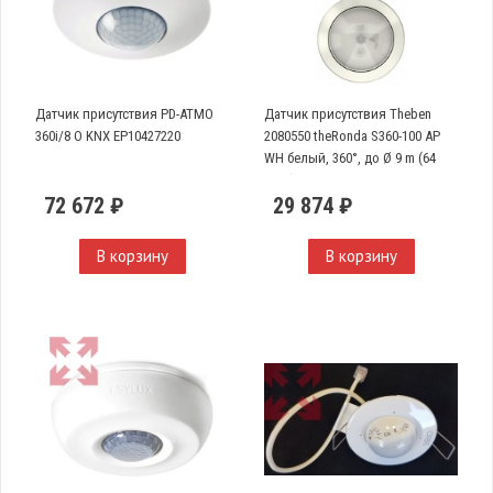
Датчик присутствия PD-ATMO
Датчик присутствия Theben
360i/8 O KNX EP10427220
2080550 theRonda S360-100 AP
WH белый, 360°, до Ø 9 m (64
кв.м)
72 672 ₽
29 874 ₽
В корзину
В корзину