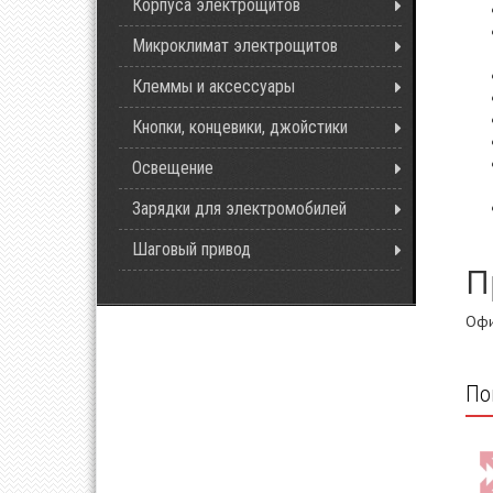
Корпуса электрощитов
Микроклимат электрощитов
Клеммы и аксессуары
Кнопки, концевики, джойстики
Освещение
Зарядки для электромобилей
Шаговый привод
П
Офи
По