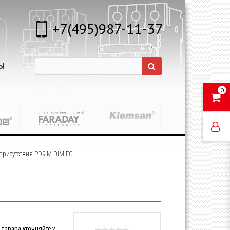
+7(495)987-11-37
Ы
0
присутствия PD9-M-DIM-FC
товара уточняйте у