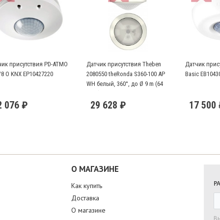
чик присутствия PD-ATMO
Датчик присутствия Theben
Датчик прису
/8 O KNX EP10427220
2080550 theRonda S360-100 AP
Basic EB1043
WH белый, 360°, до Ø 9 m (64
кв.м)
2 076 ₽
29 628 ₽
17 500
О МАГАЗИНЕ
Р
Как купить
Доставка
О магазине
В