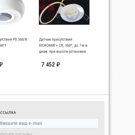
тствия PD 360/8
Датчик присутствия
0411
DICROMAT+ CR, 360º, до 7 м в
диам. при высоте установки
2,5 м
 ₽
7 452 ₽
АССЫЛКА
ыберите рассылку