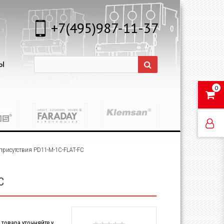
+7(495)987-11-37
Ы
0
рисутствия PD11-M-1C-FLAT-FC
C
товара уточняйте у