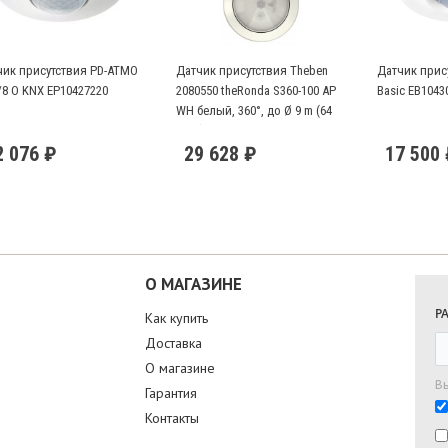
чик присутствия PD-ATMO
Датчик присутствия Theben
Датчик прису
/8 O KNX EP10427220
2080550 theRonda S360-100 AP
Basic EB1043
WH белый, 360°, до Ø 9 m (64
кв.м)
2 076 ₽
29 628 ₽
17 500
О МАГАЗИНЕ
Р
Как купить
Доставка
О магазине
В
Гарантия
Контакты