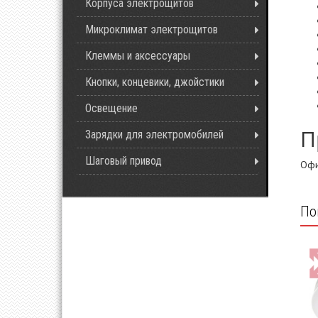
Корпуса электрощитов
Микроклимат электрощитов
Клеммы и аксессуары
Кнопки, концевики, джойстики
Освещение
П
Зарядки для электромобилей
Шаговый привод
Офи
По