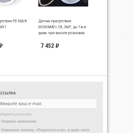
тствия PD 360/8
Датчик присутствия
0411
DICROMAT+ CR, 360º, до 7 м в
диам. при высоте установки
2,5 м
 ₽
7 452 ₽
АССЫЛКА
ыберите рассылку
Первая кампания
Нажимая кнопку «Подписаться», я даю свое