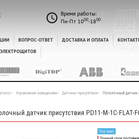
Время работы:
00
00
Пн-Пт 10
-18
КЦИИ
ВОПРОС-ОТВЕТ
ДОСТАВКА И ОПЛАТА
КОНТАКТ
 ЭЛЕКТРОЩИТОВ
аталог
Управление освещением
Датчики присутствия
Потолочный датчик п
олочный датчик присутствия PD11-M-1C-FLAT-F
Под заказ
Точный срок поставки 