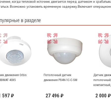
ючение, когда тепловой источник двигается перед датчиком и срабатыва
гаться. Возможно установить временную задержку.Включает операцион
пулярные в разделе
чик движения Orbis
Потолочный датчик
Датчик дви
BIMAT 40X5
движения PD4N-1C-C-SM
потолочный, 
компактный,
1 597 ₽
27 496 ₽
2 000 ₽