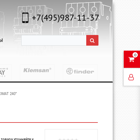
+7(495)987-11-37
Ы
0
IMAT 240°
товара уточняйте у