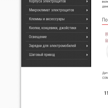
Корпуса электрощитов
вкл
дви
Микроклимат электрощитов
Клеммы и аксессуары
По
Кнопки, концевики, джойстики
Освещение
Зарядки для электромобилей
Шаговый привод
Дат
COM
1