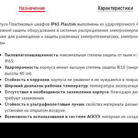
Назначение
Характеристики
пуса Пластиковых шкафов
IP65 Plastim
выполнены из ударопрочного A
ежной защиты оборудования в системах распределения электроэнергии
акже для размещения и защиты различных электротехнических, электр
ды.
Пылевлагозащищенность
: максимальная степень защиты от пыли и
IP65.
Ударопрочность
: корпуса имеют высшую степень защиты IK10 (энер
высоты 40 см).
Стойкость к коррозии
: корпуса не ржавеют и не нуждаются в покрас
Широкий диапазон рабочих температур
: температура эксплуатаци
Отсутствие в необходимости заземления корпуса
: благодаря ди
требуют заземления.
Стойкость к ультрафиолетовым лучам
: свойства материала делаю
установки на открытом воздухе.
Возможность использования в системе АСКУЭ
: материал не созд