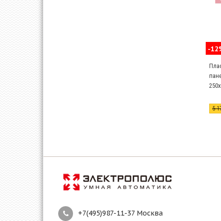
-12
Пла
пане
250
две
5 1
+7(495)987-11-37 Москва