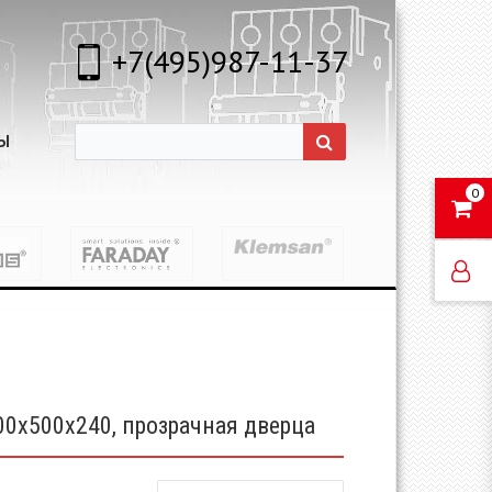
+7(495)987-11-37
Ы
0
00х500х240, прозрачная дверца