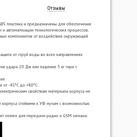
Отзывы
BS пластика и предназначены для обеспечения
 и автоматизации технологических процессов,
онных компонентов от воздействия окружающей
 защита от струй воды во всех направлениях
гия удара 20 Дж или падение 5 кг гири с
ке.
и от -45°C до +80°C.
электрическим свойствам материала корпуса не
т корпуса стойкими к УФ-лучам с возможностью
ает помех для передачи радио и GSM сигнала.