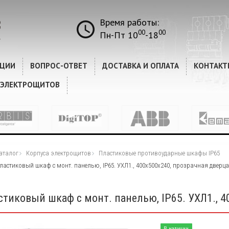
Время работы:
00
00
Пн-Пт 10
-18
КЦИИ
ВОПРОС-ОТВЕТ
ДОСТАВКА И ОПЛАТА
КОНТАКТ
 ЭЛЕКТРОЩИТОВ
аталог
Корпуса электрощитов
Пластиковые противоударные шкафы IP65
ластиковый шкаф с монт. панелью, IP65. УХЛ1., 400х500х240, прозрачная дверца
стиковый шкаф с монт. панелью, IP65. УХЛ1., 4
В наличии