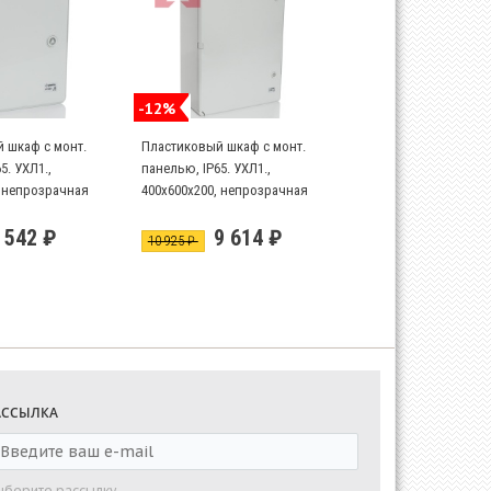
-12%
 шкаф с монт.
Пластиковый шкаф с монт.
5. УХЛ1.,
панелью, IP65. УХЛ1.,
, непрозрачная
400х600х200, непрозрачная
дверца
 542 ₽
9 614 ₽
10 925 ₽
АССЫЛКА
ыберите рассылку