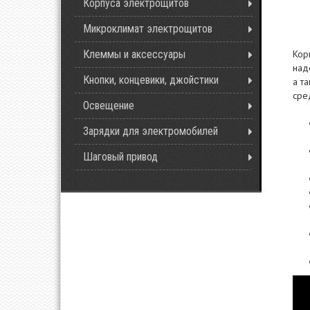
Корпуса электрощитов
Микроклимат электрощитов
Клеммы и аксессуары
Кор
над
Кнопки, концевики, джойстики
а т
сре
Освещение
Зарядки для электромобилей
Шаговый привод