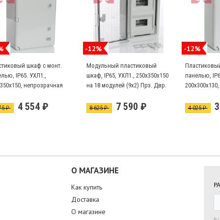
%
-12%
-12%
стиковый шкаф с монт.
Модульный пластиковый
Пластиковый
лью, IP65. УХЛ1.,
шкаф, IP65, УХЛ1., 250х350х150
панелью, IP6
х350х150, непрозрачная
на 18 модулей (9х2) Прз. Двр.
200х300х130
рца
дверца
4 554 ₽
7 590 ₽
3
75 ₽
8 625 ₽
4 025 ₽
О МАГАЗИНЕ
Р
Как купить
Доставка
О магазине
В