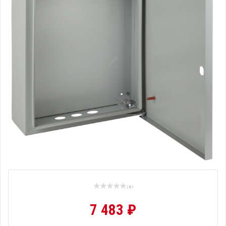
( 0 )
7 483 ₽