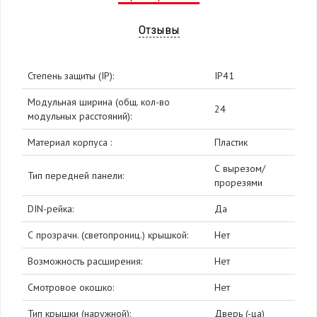
Отзывы
Степень защиты (IP):
IP41
Модульная ширина (общ. кол-во
24
модульных расстояний):
Материал корпуса :
Пластик
С вырезом/
Тип передней панели:
прорезями
DIN-рейка:
Да
С прозрачн. (светопрониц.) крышкой:
Нет
Возможность расширения:
Нет
Смотровое окошко:
Нет
Тип крышки (наружной):
Дверь (-ца)