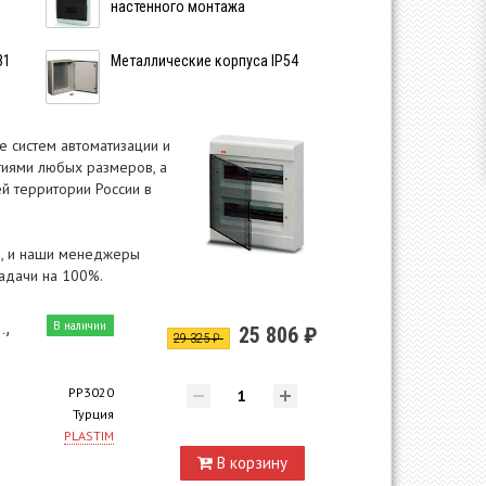
настенного монтажа
31
Металлические корпуса IP54
е систем автоматизации и
тиями любых размеров, а
й территории России в
ам, и наши менеджеры
задачи на 100%.
.,
В наличии
25 806 ₽
29 325 ₽
PP3020
Турция
PLASTIM
В корзину