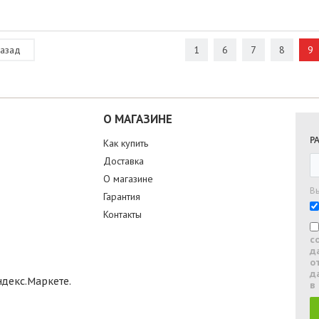
азад
1
6
7
8
9
О МАГАЗИНЕ
Р
Как купить
Доставка
О магазине
В
Гарантия
Контакты
с
д
о
д
в