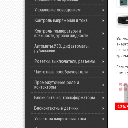
Управление освещением
Контроль напряжения и тока
Контроль температуры и
влажности, уровня жидкости
Вы мо
энерг
Автоматы,УЗО, дифавтоматы,
наши 
рубильники
кратч
Розетки, выключатели, разъемы
Если 
Частотные преобразователи
помог
Промежуточные реле и
контакторы
Блоки питания, трансформаторы
-12%
Бесконтактные датчики
Указатели напряжения, тока