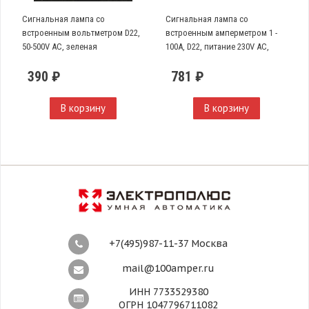
Сигнальная лампа со
Сигнальная лампа со
встроенным вольтметром D22,
встроенным амперметром 1 -
50-500V AC, зеленая
100А, D22, питание 230V AC,
трансформатор тока в
390 ₽
781 ₽
комплекте, красная
В корзину
В корзину
+7(495)987-11-37 Москва
mail@100amper.ru
ИНН 7733529380
ОГРН 1047796711082