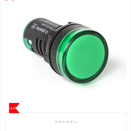
-12%
( 0 )