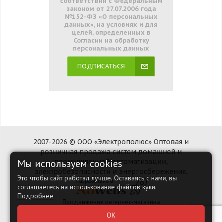
соответствии с Федеральным
законом от 27.07.2006 года
№152-ФЗ «О персональных
данных», на условиях и для
целей, определенных в
Согласии на обработку
персональных данных
ПОДПИСАТЬСЯ
2007-2026 © ООО «Электрополюс» Оптовая и
розничная продажа систем домашней и
Мы используем cookies
промышленной автоматизации,
электробезопасности и энергосбережения.
Это чтобы сайт работал лучше. Оставаясь с нами, вы
соглашаетесь на использование файлов куки.
Подробнее
Продвижение интернет-магазина
Наверх
ОК