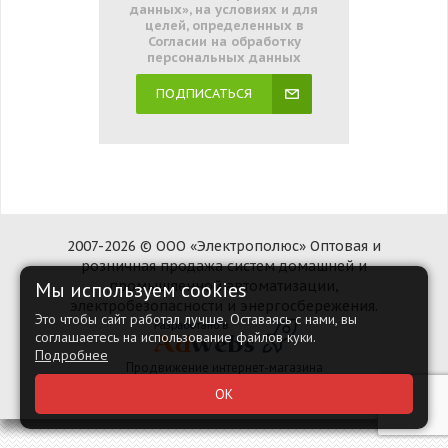
данных», на условиях и для
целей, определенных в
Согласии на обработку
персональных данных
ПОДПИСАТЬСЯ
2007-2026 © ООО «Электрополюс» Оптовая и
розничная продажа систем домашней и
Мы используем cookies
промышленной автоматизации,
электробезопасности и энергосбережения.
Это чтобы сайт работал лучше. Оставаясь с нами, вы
соглашаетесь на использование файлов куки.
Подробнее
Продвижение интернет-магазина
Наверх
ОК