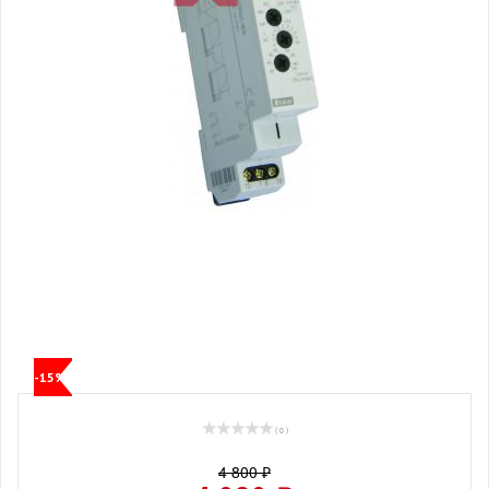
-15%
( 0 )
4 800 ₽