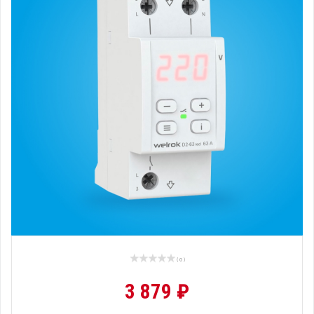
( 0 )
3 879 ₽