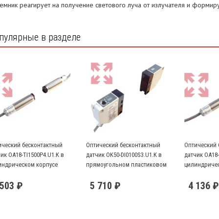
емник реагирует на получение светового луча от излучателя и формиру
пулярные в разделе
ический бесконтактный
Оптический бесконтактный
Оптический 
ик OA18-TI1500P4.U1.K в
датчик OK50-DI0100S3.U1.K в
датчик OA18-
индрическом корпусе
прямоугольном пластиковом
цилиндричес
корпусе
 503 ₽
5 710 ₽
4 136 ₽