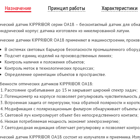
Назначение
Принцип работы
Характеристики
ический датчик KIPPRIBOR серии ОА18 – бесконтактный датчик для обн
индрический корпус датчика изготовлен из никелированной латуни.
ические датчики KIPPRIBOR ОА18 применяют в машиностроении, произв
В системах световых барьеров безопасности промышленного обору
Подсчет единиц изделий на производственных линиях;
Контроль наличия и положения объектов;
Контроль меток в технологических процессах;
Определение ориентации объектов в пространстве.
бенности оптических датчиков KIPPRIBOR OA18:
Расстояние срабатывания до 15 м закрывает широкий спектр задач;
Потенциометр на корпусе позволяет регулировать чувствительность 
Встроенная защита от перегрузки, тока обратной полярности и корот
Модификация с поляризационным фильтром обнаруживает объекты и
Световой луч контролирует объект без непосредственного контакта;
Низкая потребляемая мощность экономит электроэнергию;
Светодиодная индикация облегчает регулировку и позволяет контрол
ический датчик KIPPRIBOR ОА18 состоит из излучателя и приемника. Изл