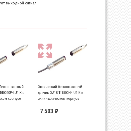
ет выходной сигнал.
бесконтактный
Оптический бесконтактный
DI0050P4.U1.K в
датчик OA18-TI1500N4.U1.K в
ком корпусе
цилиндрическом корпусе
7 503 ₽