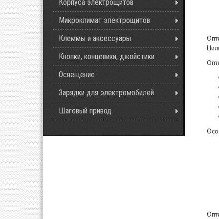
Корпуса электрощитов
Микроклимат электрощитов
Клеммы и аксессуары
Опт
Цил
Кнопки, концевики, джойстики
Опт
Освещение
Зарядки для электромобилей
Шаговый привод
Осо
Опт