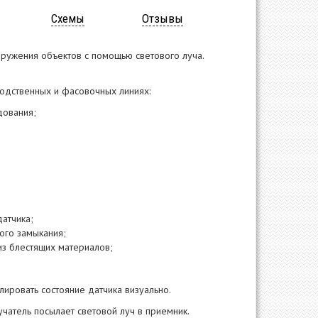
Схемы
Отзывы
аружения объектов с помощью светового луча.
одственных и фасовочных линиях:
дования;
датчика;
кого замыкания;
з блестящих материалов;
ировать состояние датчика визуально.
учатель посылает световой луч в приемник.