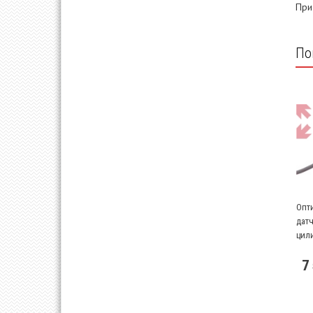
При
По
Опт
датч
цил
7