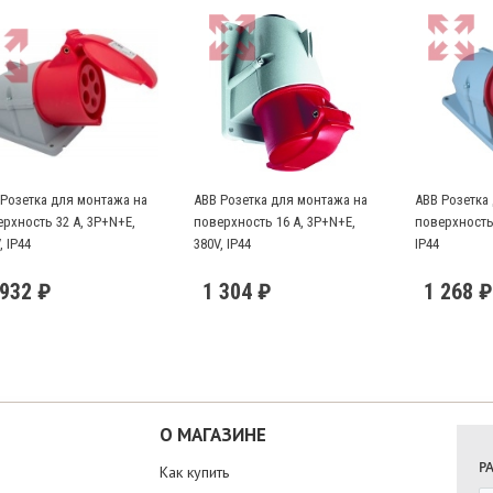
 Розетка для монтажа на
ABB Розетка для монтажа на
ABB Розетка
рхность 32 А, 3P+N+E,
поверхность 16 А, 3P+N+E,
поверхность 
, IP44
380V, IP44
IP44
 932 ₽
1 304 ₽
1 268 ₽
О МАГАЗИНЕ
Р
Как купить