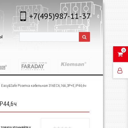
+7(495)987-11-37
Ы
0
 Easy&Safe Розетка кабельная 316EC6,16А,3P+E,IP44,6ч
P44,6ч
товара уточняйте у