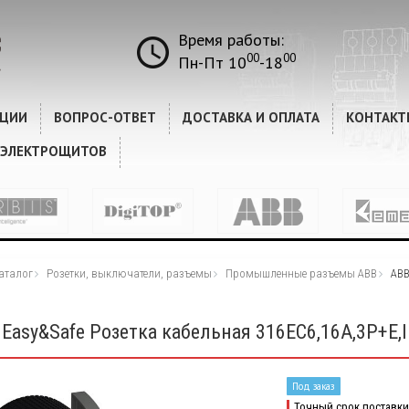
Время работы:
00
00
Пн-Пт 10
-18
КЦИИ
ВОПРОС-ОТВЕТ
ДОСТАВКА И ОПЛАТА
КОНТАКТ
 ЭЛЕКТРОЩИТОВ
аталог
Розетки, выключатели, разъемы
Промышленные разъемы ABB
ABB
Easy&Safe Розетка кабельная 316EC6,16А,3P+E,I
Под заказ
Точный срок поставки 