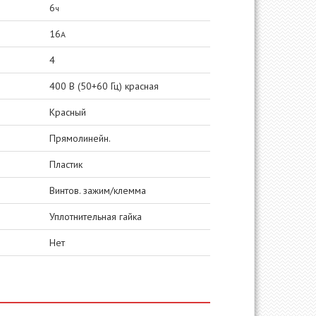
6
ч
16
А
4
400 В (50+60 Гц) красная
Красный
Прямолинейн.
Пластик
Винтов. зажим/клемма
Уплотнительная гайка
Нет