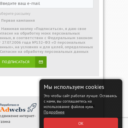
ыберите рассылку
Первая кампания
Нажимая кнопку «Подписаться», я даю свое
огласие на обработку моих персональных
анных, в соответствии с Федеральным законом
т 27.07.2006 года №152-ФЗ «О персональных
анных», на условиях и для целей, определенных
 Согласии на обработку персональных данных
ПОДПИСАТЬСЯ
Мы используем cookies
Это чтобы сайт работал лучше. Оставаясь
с нами, вы соглашаетесь на
Наверх
использование файлов куки.
Подробнее
одвижение интернет-
газина
ОК