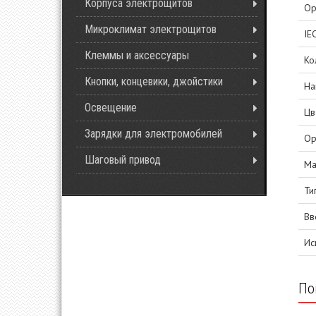
Корпуса электрощитов
Ор
Микроклимат электрощитов
IEC
Клеммы и аксессуары
Ко
Кнопки, концевики, джойстики
На
Освещение
Цв
Зарядки для электромобилей
Ор
Шаговый привод
Ма
Ти
Вв
Ис
По