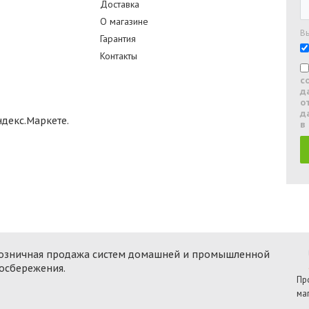
Доставка
О магазине
В
Гарантия
Контакты
с
д
о
д
в
 розничная продажа систем домашней и промышленной
госбережения.
Пр
ма