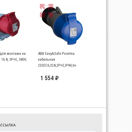
 для монтажа на
ABB Easy&Safe Розетка
16 А, 3P+E, 380V,
кабельная
232EC6,32А,2P+E,IP44,6ч
1 554 ₽
АССЫЛКА