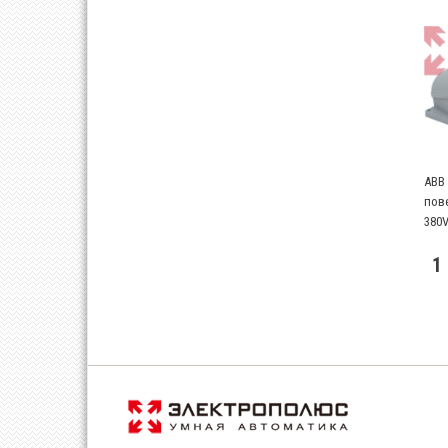
ABB
пове
380V
1