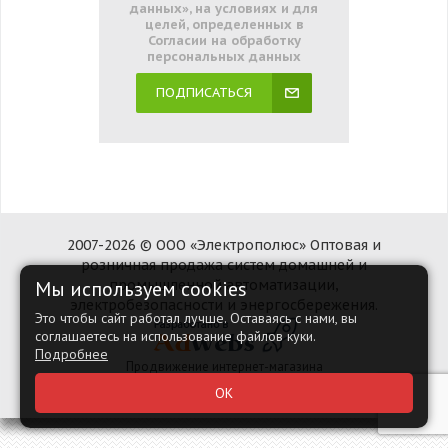
данных», на условиях и для
целей, определенных в
Согласии на обработку
персональных данных
ПОДПИСАТЬСЯ
2007-2026 © ООО «Электрополюс» Оптовая и
розничная продажа систем домашней и
Мы используем cookies
промышленной автоматизации,
электробезопасности и энергосбережения.
Это чтобы сайт работал лучше. Оставаясь с нами, вы
соглашаетесь на использование файлов куки.
Подробнее
Продвижение интернет-магазина
Наверх
ОК