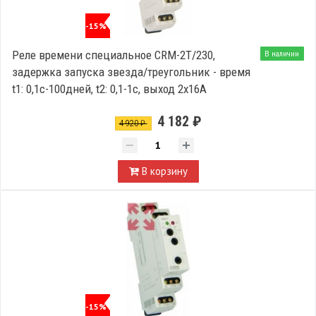
-15%
Реле времени специальное CRM-2T/230,
В наличии
задержка запуска звезда/треугольник - время
t1: 0,1с-100дней, t2: 0,1-1с, выход 2x16A
4 182 ₽
4 920 ₽
В корзину
-15%