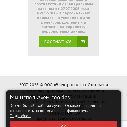
соответствии с Федеральным
законом от 27.07.2006 года
№152-ФЗ «О персональных
данных», на условиях и для
целей, определенных в
Согласии на обработку
персональных данных
ПОДПИСАТЬСЯ
2007-2026 © ООО «Электрополюс» Оптовая и
розничная продажа систем домашней и
промышленной автоматизации,
Мы используем cookies
электробезопасности и энергосбережения.
Это чтобы сайт работал лучше. Оставаясь с нами, вы
соглашаетесь на использование файлов куки.
Подробнее
Продвижение интернет-магазина
Наверх
ОК