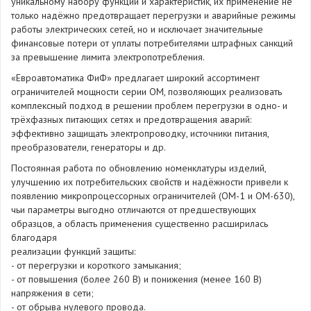
уникальному набору функций и характеристик, их применение не
только надёжно предотвращает перегрузки и аварийные режимы
работы электрических сетей, но и исключает значительные
финансовые потери от уплаты потребителями штрафных санкций
за превышение лимита электропотребления.
«Евроавтоматика ФиФ» предлагает широкий ассортимент
ограничителей мощности серии ОМ, позволяющих реализовать
комплексный подход в решении проблем перегрузки в одно- и
трёхфазных питающих сетях и предотвращения аварий:
эффективно защищать электропроводку, источники питания,
преобразователи, генераторы и др.
Постоянная работа по обновлению номенклатуры изделий,
улучшению их потребительских свойств и надёжности привели к
появлению микропроцессорных ограничителей (ОМ-1 и ОМ-630),
чьи параметры выгодно отличаются от предшествующих
образцов, а область применения существенно расширилась
благодаря
реализации функций защиты:
- от перегрузки и короткого замыкания;
- от повышения (более 260 В) и понижения (менее 160 В)
напряжения в сети;
- от обрыва нулевого провода.