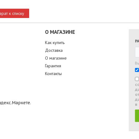
врат к списку
О МАГАЗИНЕ
Р
Как купить
Доставка
О магазине
В
Гарантия
Контакты
с
д
о
д
в