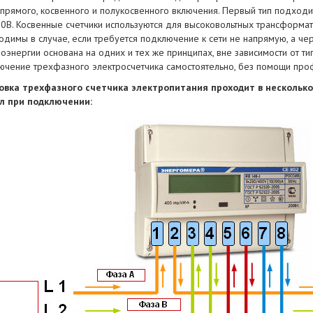
: прямого, косвенного и полукосвенного включения. Первый тип подход
80В. Косвенные счетчики используются для высоковольтных трансформа
одимы в случае, если требуется подключение к сети не напрямую, а че
оэнергии основана на одних и тех же принципах, вне зависимости от тип
ючение трехфазного электросчетчика самостоятельно, без помощи проф
овка трехфазного счетчика электропитания проходит в несколько
л при подключении: